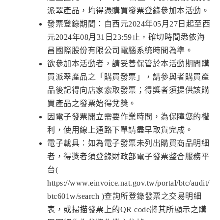
派翠產品，均得憑購買發票登錄參加本活動。
發票登錄期間：自西元2024年05月27日起至西
元2024年08月31日23:59止，確切時間悉依海
昌國際股份有限公司電腦系統時間為準。
欲參加本活動者，請妥善保管於本活動期間購
買派翠產品之「購買發票」，請參與者購買產
品後記得向店家索取發票；得獎者須提供該購
買產品之發票始得兌獎。
因電子發票開立需要作業時間，為保障您的權
利，使用線上通路下單請盡早取貨完成。
電子載具：如為電子發票未列出購買商品明細
者，得獎者須登錄財政部電子發票整合服務平
台(
https://www.einvoice.nat.gov.tw/portal/btc/audit/
btc601w/search )查詢所登錄發票之交易明細
表，或掃描發票上的QR code將其所顯示之購