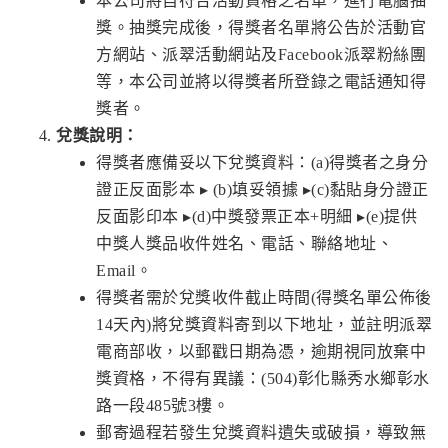
本公司將自符合活動資格之名單，進行電腦抽
獎。抽獎完成後，得獎者名單將公告於活動官
方網站、派翠活動網站及Facebook派翠粉絲團
等，本公司並將以得獎者所登錄之電話通知得
獎者。
兌獎說明：
得獎者應備妥以下兌獎資料：(a)得獎者之身分
證正反面影本 ▸ (b)填妥領據 ▸(c)黏貼身分證正
反面影印本 ▸(d)中獎發票正本+明細 ▸(e)提供
中獎人獎品收件姓名、電話、聯絡地址、
Email。
得獎者需於兌獎收件截止時間(得獎名單公佈後
14天內)將兌獎資料寄到以下地址，並註明派翠
電商部收，以郵戳日期為憑，逾期視同放棄中
獎資格，不得有異議：(504)彰化縣秀水鄉彰水
路一段485號3樓。
郵寄過程若發生兌獎資料遺失或破損，導致無